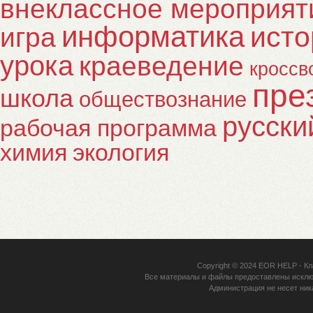
внеклассное мероприят
информатика
исто
игра
урока
краеведение
кроссв
пре
школа
обществознание
русски
рабочая программа
химия
экология
Copyright © 2024
EOR HELP
- Кл
Все материалы и файлы предоставлены исклю
Администрация не несет ник