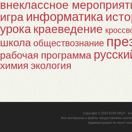
внеклассное мероприят
информатика
исто
игра
урока
краеведение
кроссв
пре
школа
обществознание
русски
рабочая программа
химия
экология
Copyright © 2024
EOR HELP
- Кл
Все материалы и файлы предоставлены исклю
Администрация не несет ник