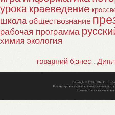
урока
краеведение
кроссв
пре
школа
обществознание
русски
рабочая программа
химия
экология
товарний бізнес
.
Дипл
Copyright © 2024
EOR HELP
- Кл
Все материалы и файлы предоставлены исклю
Администрация не несет ник