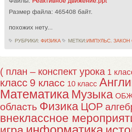
Файлы:
Реактивное движение.ppt
Размер файла:
465408 байт.
похожих нету...
РУБРИКИ:
ФИЗИКА
МЕТКИ:
ИМПУЛЬС. ЗАКОН
( план – конспект урока
1 клас
Англи
класс
9 класс
10 класс
Математика
Музыка
ОБ
Физика
ЦОР
область
алгеб
внеклассное мероприят
информатика
исто
игра