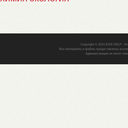
Copyright © 2024
EOR HELP
- Кл
Все материалы и файлы предоставлены исклю
Администрация не несет ник