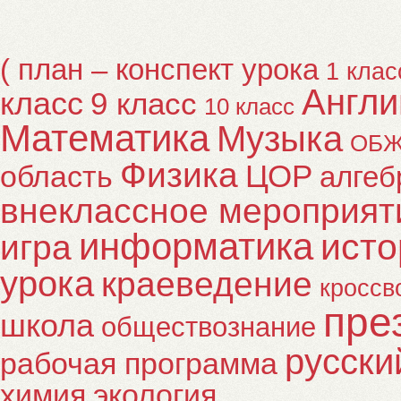
( план – конспект урока
1 клас
Англи
класс
9 класс
10 класс
Математика
Музыка
ОБ
Физика
ЦОР
область
алгеб
внеклассное мероприят
информатика
исто
игра
урока
краеведение
кроссв
пре
школа
обществознание
русски
рабочая программа
химия
экология