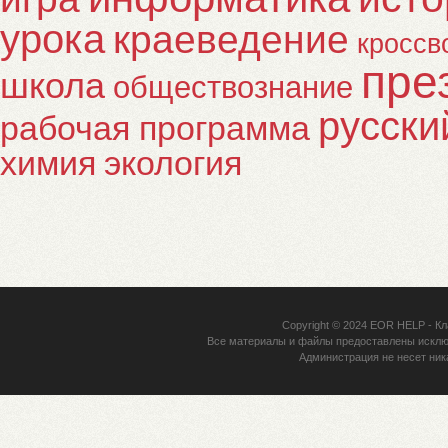
урока
краеведение
кроссв
пре
школа
обществознание
русски
рабочая программа
химия
экология
Copyright © 2024
EOR HELP
- Кл
Все материалы и файлы предоставлены исклю
Администрация не несет ник