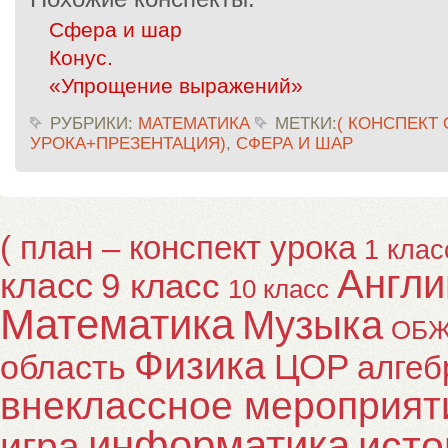
Сфера и шар
Конус.
«Упрощение выражений»
РУБРИКИ:
МАТЕМАТИКА
МЕТКИ:
( КОНСПЕКТ
УРОКА+ПРЕЗЕНТАЦИЯ)
,
СФЕРА И ШАР
( план – конспект урока
1 клас
Англи
класс
9 класс
10 класс
Математика
Музыка
ОБ
Физика
ЦОР
область
алгеб
внеклассное мероприят
информатика
исто
игра