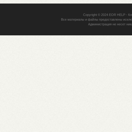
Copyright © 2024
EOR HELP
- Кл
Все материалы и файлы предоставлены исклю
Администрация не несет ник