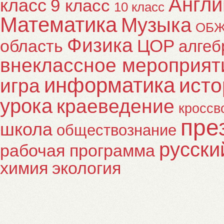
Англи
класс
9 класс
10 класс
Математика
Музыка
ОБ
Физика
ЦОР
область
алгеб
внеклассное мероприят
информатика
исто
игра
урока
краеведение
кроссв
пре
школа
обществознание
русски
рабочая программа
химия
экология