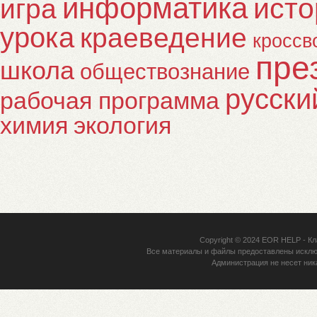
информатика
исто
игра
урока
краеведение
кроссв
пре
школа
обществознание
русски
рабочая программа
химия
экология
Copyright © 2024
EOR HELP
- Кл
Все материалы и файлы предоставлены исклю
Администрация не несет ник