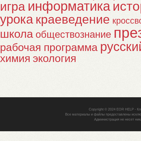
информатика
исто
игра
урока
краеведение
кроссв
пре
школа
обществознание
русски
рабочая программа
химия
экология
Copyright © 2024
EOR HELP
- Кл
Все материалы и файлы предоставлены исклю
Администрация не несет ник