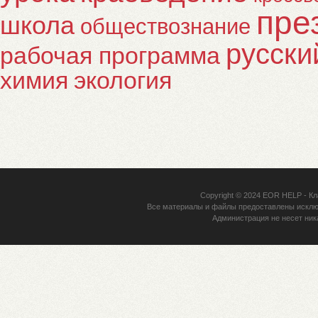
пре
школа
обществознание
русски
рабочая программа
химия
экология
Copyright © 2024
EOR HELP
- Кл
Все материалы и файлы предоставлены исклю
Администрация не несет ник