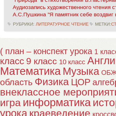
Аудиозапись художественного чтения 
А.С.Пушкина "Я памятник себе воздвиг
РУБРИКИ:
ЛИТЕРАТУРНОЕ ЧТЕНИЕ
МЕТКИ:
С
( план – конспект урока
1 клас
Англи
класс
9 класс
10 класс
Математика
Музыка
ОБ
Физика
ЦОР
область
алгеб
внеклассное мероприят
информатика
исто
игра
урока
краеведение
кроссв