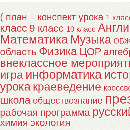
( план – конспект урока
1 клас
Англи
класс
9 класс
10 класс
Математика
Музыка
ОБ
Физика
ЦОР
область
алгеб
внеклассное мероприят
информатика
исто
игра
урока
краеведение
кроссв
пре
школа
обществознание
русски
рабочая программа
химия
экология