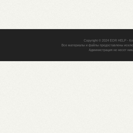
Copyright © 2024
EOR HELP
- Кл
Все материалы и файлы предоставлены исклю
Администрация не несет ник