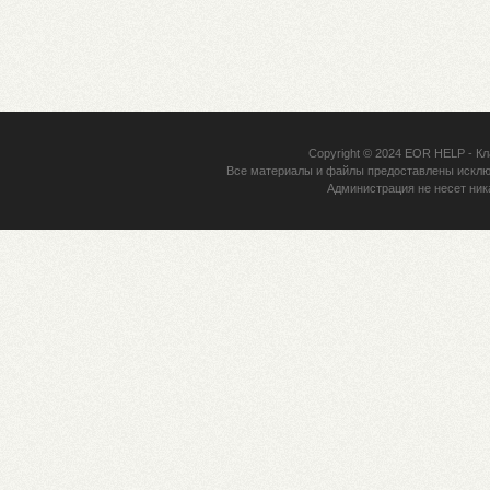
Copyright © 2024
EOR HELP
- Кл
Все материалы и файлы предоставлены исклю
Администрация не несет ник