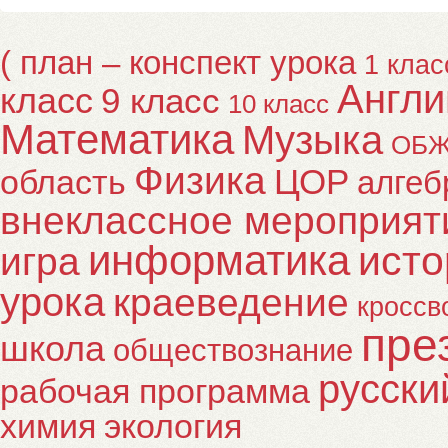
( план – конспект урока
1 клас
Англи
класс
9 класс
10 класс
Математика
Музыка
ОБ
Физика
ЦОР
область
алгеб
внеклассное мероприят
информатика
исто
игра
урока
краеведение
кроссв
пре
школа
обществознание
русски
рабочая программа
химия
экология