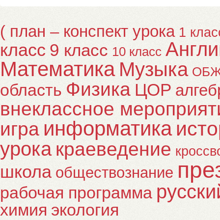
( план – конспект урока
1 клас
Англи
класс
9 класс
10 класс
Математика
Музыка
ОБ
Физика
ЦОР
область
алгеб
внеклассное мероприят
информатика
исто
игра
урока
краеведение
кроссв
пре
школа
обществознание
русски
рабочая программа
химия
экология