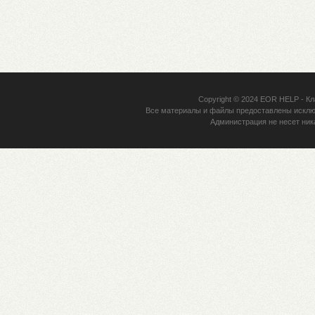
Copyright © 2024
EOR HELP
- Кл
Все материалы и файлы предоставлены исклю
Администрация не несет ник