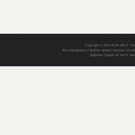
Copyright © 2024
EOR HELP
- Кл
Все материалы и файлы предоставлены исклю
Администрация не несет ник