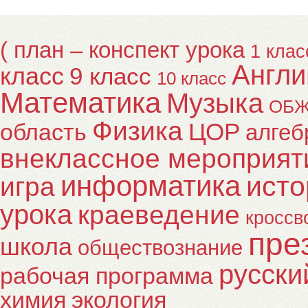
( план – конспект урока
1 клас
Англи
класс
9 класс
10 класс
Математика
Музыка
ОБ
Физика
ЦОР
область
алгеб
внеклассное мероприят
информатика
исто
игра
урока
краеведение
кроссв
пре
школа
обществознание
русски
рабочая программа
химия
экология