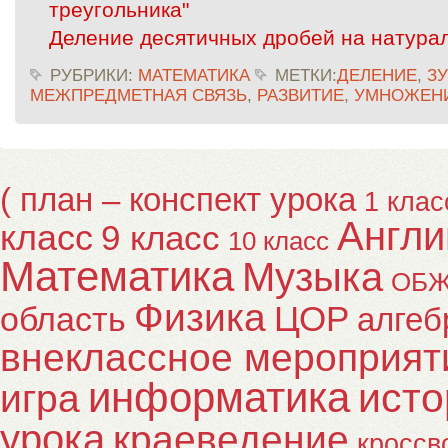
треугольника"
Деление десятичных дробей на натура
РУБРИКИ:
МАТЕМАТИКА
МЕТКИ:
ДЕЛЕНИЕ
,
З
МЕЖПРЕДМЕТНАЯ СВЯЗЬ
,
РАЗВИТИЕ
,
УМНОЖЕН
( план – конспект урока
1 клас
Англи
класс
9 класс
10 класс
Математика
Музыка
ОБ
Физика
ЦОР
область
алгеб
внеклассное мероприят
информатика
исто
игра
урока
краеведение
кроссв