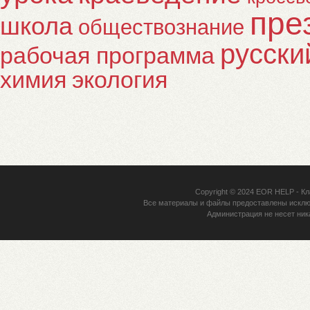
пре
школа
обществознание
русски
рабочая программа
химия
экология
Copyright © 2024
EOR HELP
- Кл
Все материалы и файлы предоставлены исклю
Администрация не несет ник