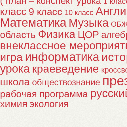
( план – конспект урока
1 клас
Англи
класс
9 класс
10 класс
Математика
Музыка
ОБ
Физика
ЦОР
область
алгеб
внеклассное мероприят
информатика
исто
игра
урока
краеведение
кроссв
пре
школа
обществознание
русски
рабочая программа
химия
экология