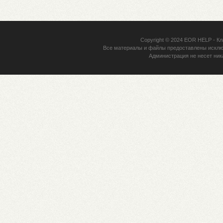
Copyright © 2024
EOR HELP
- Кл
Все материалы и файлы предоставлены исклю
Администрация не несет ник