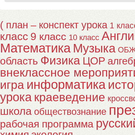
( план – конспект урока
1 клас
Англи
класс
9 класс
10 класс
Математика
Музыка
ОБ
Физика
ЦОР
область
алгеб
внеклассное мероприят
информатика
исто
игра
урока
краеведение
кроссв
пре
школа
обществознание
русски
рабочая программа
химия
экология