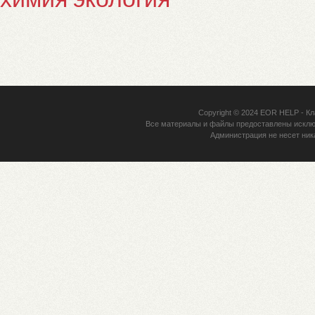
Copyright © 2024
EOR HELP
- Кл
Все материалы и файлы предоставлены исклю
Администрация не несет ник