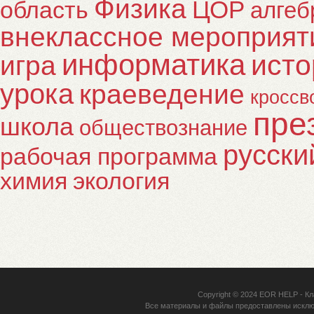
Физика
ЦОР
область
алгеб
внеклассное мероприят
информатика
исто
игра
урока
краеведение
кроссв
пре
школа
обществознание
русски
рабочая программа
химия
экология
Copyright © 2024
EOR HELP
- Кл
Все материалы и файлы предоставлены исклю