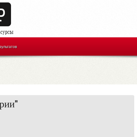
зультатов
трии"