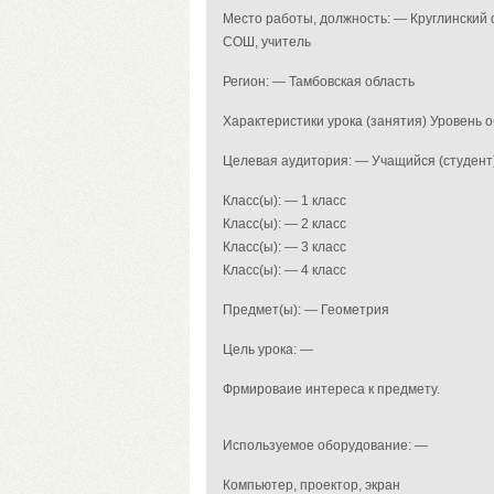
Место работы, должность: — Круглинский
СОШ, учитель
Регион: — Тамбовская область
Характеристики урока (занятия) Уровень
Целевая аудитория: — Учащийся (студент
Класс(ы): — 1 класс
Класс(ы): — 2 класс
Класс(ы): — 3 класс
Класс(ы): — 4 класс
Предмет(ы): — Геометрия
Цель урока: —
Фрмироваие интереса к предмету.
Используемое оборудование: —
Компьютер, проектор, экран