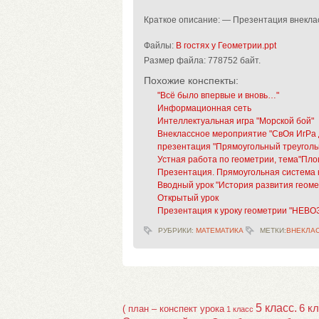
Краткое описание: — Презентация внекла
Файлы:
В гостях у Геометрии.ppt
Размер файла:
778752 байт.
Похожие конспекты:
"Всё было впервые и вновь…"
Информационная сеть
Интеллектуальная игра "Морской бой"
Внеклассное мероприятие "СвОя ИгРа
презентация "Прямоугольный треуголь
Устная работа по геометрии, тема"Площ
Презентация. Прямоугольная система к
Вводный урок "История развития геом
Открытый урок
Презентация к уроку геометрии "Н
РУБРИКИ:
МАТЕМАТИКА
МЕТКИ:
ВНЕКЛА
5 класс.
6 к
( план – конспект урока
1 класс