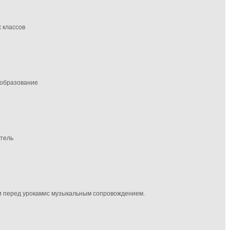
 классов
 образование
итель
и перед урокамис музыкальным сопровождением.