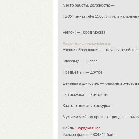
Место работы, должность: —
ГБОУ гимназия№ 1506.,учитель начальных
Регион: — Город Москва
Характеристика конспекта:
Уровни образования: — начальное общее
Класс(ы): — 1 класс
Предмет(ы): — Другое
Целевая аудитория: — Классный руковод
Тип ресурса: — другой тип
Краткое описание ресурса: —
Мультимедийная презентация для зарядк
Файлы:
Зарядка 8.rar
Размер файла:
4834841 байт.