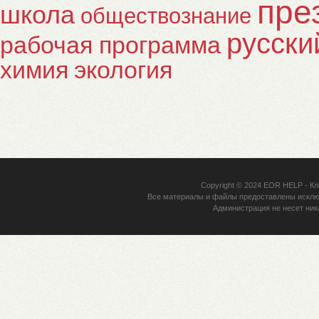
пре
школа
обществознание
русски
рабочая программа
химия
экология
Copyright © 2024
EOR HELP
- Кл
Все материалы и файлы предоставлены исклю
Администрация не несет ник