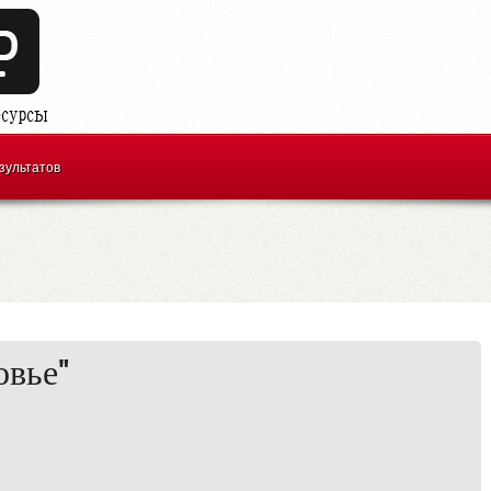
зультатов
овье"