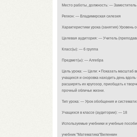
Место работы, должность: — Заместитель
Регион: — Владимирская силезия
Характеристики урока (занятия) Уровень
Целевая аудитория: — Учитель (преподав
Класс(ы): — 6 группа
Предмет(ы): — Алгебра
Цель урока: — Цели: • Показать масштаб 
учащихся и сноровка находить день вдоль
расширять их кругозор, приобщать к творч
прочный обличье жизни.
Тип урока: — Урок обобщения и системат
Учащихся в классе (аудитории): — 18
Используемые учебники и учебные пособи
учебник "Математика"Виленкин