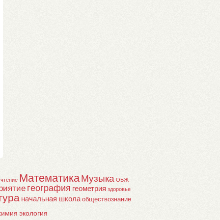
Математика
Музыка
 чтение
ОБЖ
география
риятие
геометрия
здоровье
тура
начальная школа
обществознание
химия
экология