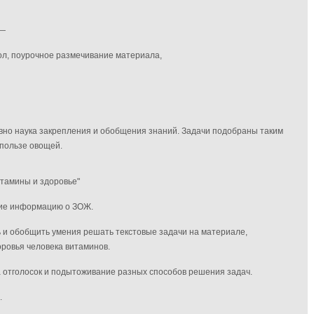
 —
л, поурочное размечивание материала,
овно наука закрепления и обобщения знаний. Задачи подобраны таким
пользе овощей.
итамины и здоровье"
щие информацию о ЗОЖ.
 и обобщить умения решать текстовые задачи на материале,
ровья человека витаминов.
а отголосок и подытоживание разных способов решения задач.
.