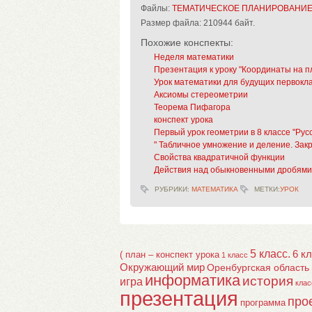
Файлы:
ТЕМАТИЧЕСКОЕ ПЛАНИРОВАНИЕ П
Размер файла:
210944 байт.
Похожие конспекты:
Неделя математики
Презентация к уроку "Координаты на п
Урок математики для будущих первокла
Аксиомы стереометрии
Теорема Пифагора
конспект урока
Первый урок геометрии в 8 классе "Рус
" Табличное умножение и деление. Зак
Свойства квадратичной функции
Действия над обыкновенными дробям
РУБРИКИ:
МАТЕМАТИКА
МЕТКИ:
УРОК
5 класс.
6 к
( план – конспект урока
1 класс
Окружающий мир
Оренбургская область
информатика
история
игра
клас
презентация
про
программа