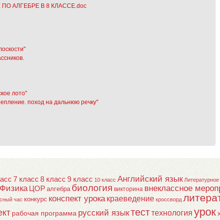
О АЛГЕБРЕ В 8 КЛАССЕ.doc
лоскости"
ссников.
ское лото"
репление. поход на дальнюю речку"
и
Английский язык
ласс
7 класс
8 класс
9 класс
10 класс
Литературное
биология
Физика
внеклассное мероп
ЦОР
алгебра
викторина
литера
конспект урока
краеведение
конкурс
сный час
кроссворд
урок
тест
ект
русский язык
технология
рабочая программа