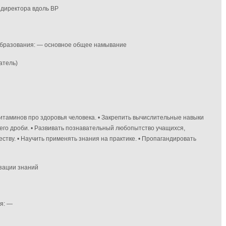
 директора вдоль ВР
 образования: — основное общее намывание
атель)
витаминов про здоровья человека. • Закрепить вычислительные навыки
 его дроби. • Развивать познавательный любопытство учащихся,
еству. • Научить применять знания на практике. • Пропагандировать
изации знаний
я: —