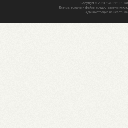
Copyright © 2024
EOR HELP
- Кл
Все материалы и файлы предоставлены исклю
Администрация не несет ник