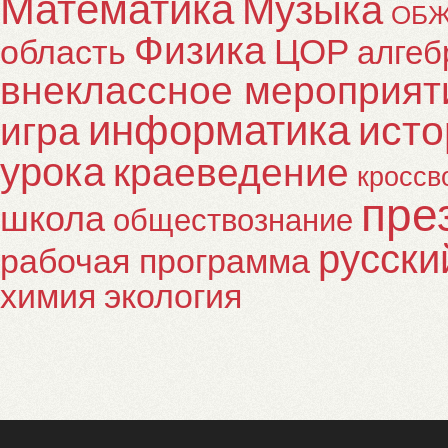
Математика
Музыка
ОБ
Физика
ЦОР
область
алгеб
внеклассное мероприят
информатика
исто
игра
урока
краеведение
кроссв
пре
школа
обществознание
русски
рабочая программа
химия
экология