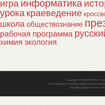
информатика
исто
игра
урока
краеведение
кроссв
пре
школа
обществознание
русски
рабочая программа
химия
экология
Copyright © 2024
EOR HELP
- Кл
Все материалы и файлы предоставлены исклю
Администрация не несет ник