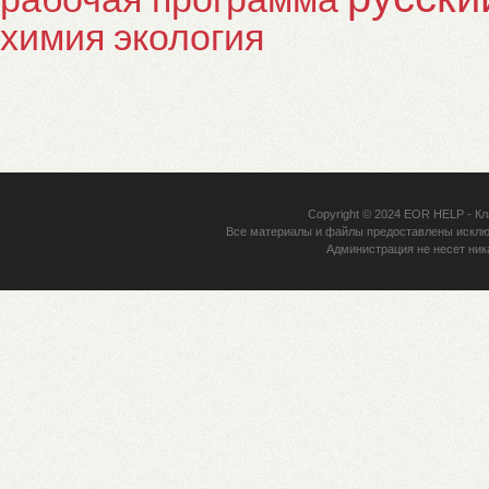
химия
экология
Copyright © 2024
EOR HELP
- Кл
Все материалы и файлы предоставлены исклю
Администрация не несет ник