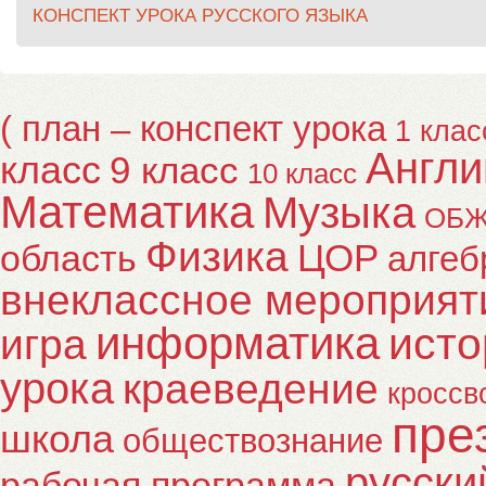
КОНСПЕКТ УРОКА РУССКОГО ЯЗЫКА
( план – конспект урока
1 клас
Англи
класс
9 класс
10 класс
Математика
Музыка
ОБ
Физика
ЦОР
область
алгеб
внеклассное мероприят
информатика
исто
игра
урока
краеведение
кроссв
пре
школа
обществознание
русски
рабочая программа