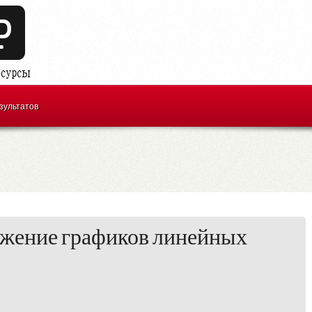
зультатов
ожение графиков линейных