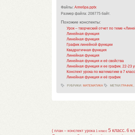
Файлы:
Алгебра.pptx
Размер файла:
208775 байт.
Похожие конспекты:
Урок – творческий отчет по теме «Лин
Линейная функция
Линейная функция
График линейной функции
Квадратичная функция
Линейная функция
Линейная функция и её свойства
Линейная функция и ее график. 22-23 у
Конспект урока по математике в 7 кла
Линейная функция и её график
РУБРИКИ:
МАТЕМАТИКА
МЕТКИ:
ГРАФИК
,
5 класс.
6 к
( план – конспект урока
1 класс