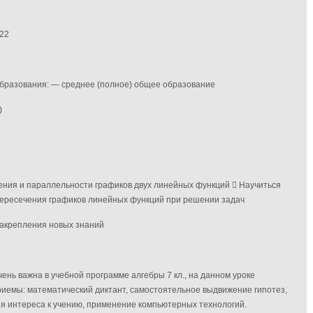
22
образования: — среднее (полное) общее образование
)
ения и параллельности графиков двух линейных функций  Научиться
пересечения графиков линейных функций при решении задач
 закрепления новых знаний
ень важна в учебной программе алгебры 7 кл., на данном уроке
иемы: математический диктант, самостоятельное выдвижение гипотез,
 интереса к учению, применение компьютерных технологий.