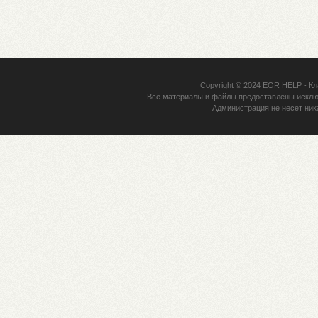
Copyright © 2024
EOR HELP
- Кл
Все материалы и файлы предоставлены исклю
Администрация не несет ник