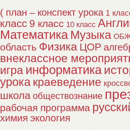
( план – конспект урока
1 клас
Англи
класс
9 класс
10 класс
Математика
Музыка
ОБ
Физика
ЦОР
область
алгеб
внеклассное мероприят
информатика
исто
игра
урока
краеведение
кроссв
пре
школа
обществознание
русски
рабочая программа
химия
экология