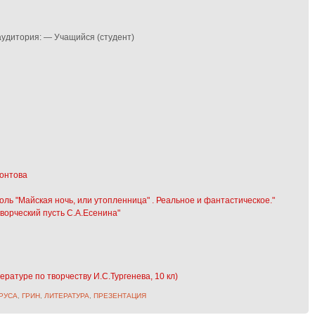
аудитория: — Учащийся (студент)
монтова
оголь "Майская ночь, или утопленница" . Реальное и фантастическое."
творческий пусть С.А.Есенина"
ературе по творчеству И.С.Тургенева, 10 кл)
РУСА
,
ГРИН
,
ЛИТЕРАТУРА
,
ПРЕЗЕНТАЦИЯ