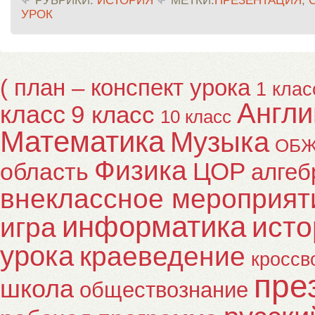
УРОК
( план – конспект урока
1 клас
Англи
класс
9 класс
10 класс
Математика
Музыка
ОБ
Физика
ЦОР
область
алгеб
внеклассное мероприят
информатика
исто
игра
урока
краеведение
кроссв
пре
школа
обществознание