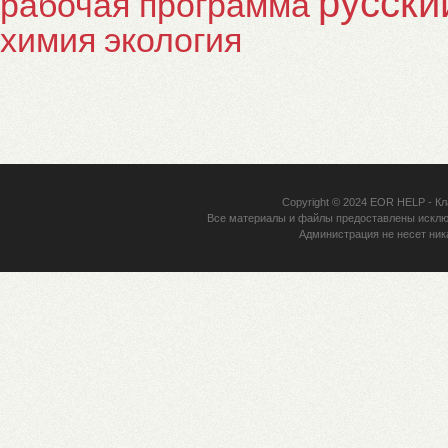
русски
рабочая программа
химия
экология
Copyright © 2024
EOR HELP
- Кл
Все материалы и файлы предоставлены исклю
Администрация не несет ник