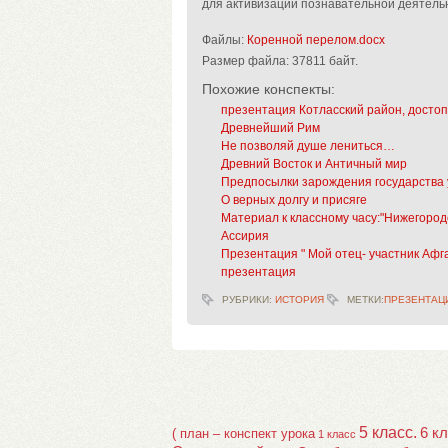
для активизации познавательной деятель
Файлы:
Коренной перелом.docx
Размер файла:
37811 байт.
Похожие конспекты:
презентация Котласский район, досто
Древнейший Рим
Не позволяй душе лениться…
Древний Восток и Античный мир
Предпосылки зарождения государства 
О верных долгу и присяге
Материал к классному часу:"Нижегород
Ассирия
Презентация " Мой отец- участник Афг
презентация
РУБРИКИ:
ИСТОРИЯ
МЕТКИ:
ПРЕЗЕНТАЦ
5 класс.
6 к
( план – конспект урока
1 класс