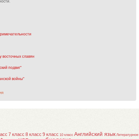
ности.
примечательности
у восточных славян
ский подвиг"
анской войны"
ИЯ
Английский язык
ласс
7 класс
8 класс
9 класс
10 класс
Литературное