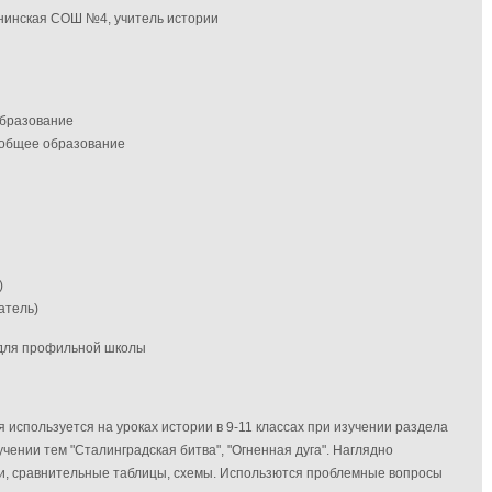
нинская СОШ №4, учитель истории
образование
 общее образование
)
атель)
 для профильной школы
 используется на уроках истории в 9-11 классах при изучении раздела
чении тем "Сталинградская битва", "Огненная дуга". Наглядно
и, сравнительные таблицы, схемы. Использются проблемные вопросы