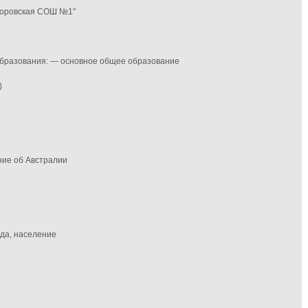
форовская СОШ №1″
 образования: — основное общее образование
)
ние об Австралии
да, население