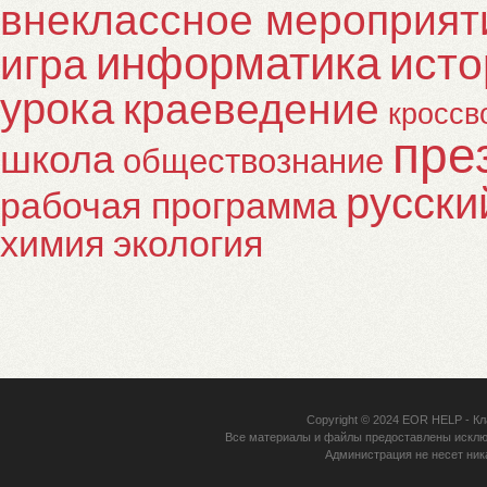
внеклассное мероприят
информатика
исто
игра
урока
краеведение
кроссв
пре
школа
обществознание
русски
рабочая программа
химия
экология
Copyright © 2024
EOR HELP
- Кл
Все материалы и файлы предоставлены исклю
Администрация не несет ник