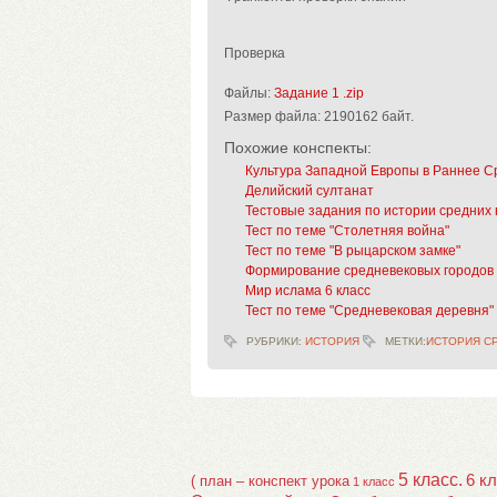
Проверка
Файлы:
Задание 1 .zip
Размер файла:
2190162 байт.
Похожие конспекты:
Культура Западной Европы в Раннее С
Делийский султанат
Тестовые задания по истории средних 
Тест по теме "Столетняя война"
Тест по теме "В рыцарском замке"
Формирование средневековых городов
Мир ислама 6 класс
Тест по теме "Средневековая деревня"
РУБРИКИ:
ИСТОРИЯ
МЕТКИ:
ИСТОРИЯ С
5 класс.
6 к
( план – конспект урока
1 класс