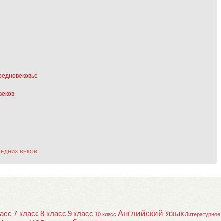
редневековье
веков
РЕДНИХ ВЕКОВ
Английский язык
ласс
7 класс
8 класс
9 класс
10 класс
Литературное