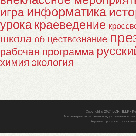
информатика
исто
игра
урока
краеведение
кроссв
пре
школа
обществознание
русски
рабочая программа
химия
экология
Copyright © 2024
EOR HELP
- Кл
Все материалы и файлы предоставлены исклю
Администрация не несет ник