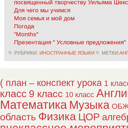
посвященный творчеству Уильяма Шек
Для чего мы учимся
Моя семья и мой дом
Погода
"Months"
Презентация " Условные предложения"
РУБРИКИ:
ИНОСТРАННЫЕ ЯЗЫКИ
МЕТКИ:
АН
( план – конспект урока
1 клас
Англи
класс
9 класс
10 класс
Математика
Музыка
ОБ
Физика
ЦОР
область
алгеб
внеклассное мероприят