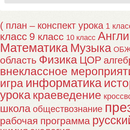
( план – конспект урока
1 клас
Англи
класс
9 класс
10 класс
Математика
Музыка
ОБ
Физика
ЦОР
область
алгеб
внеклассное мероприят
информатика
исто
игра
урока
краеведение
кроссв
пре
школа
обществознание
русски
рабочая программа