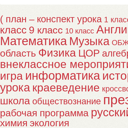
( план – конспект урока
1 клас
Англи
класс
9 класс
10 класс
Математика
Музыка
ОБ
Физика
ЦОР
область
алгеб
внеклассное мероприят
информатика
исто
игра
урока
краеведение
кроссв
пре
школа
обществознание
русски
рабочая программа
химия
экология