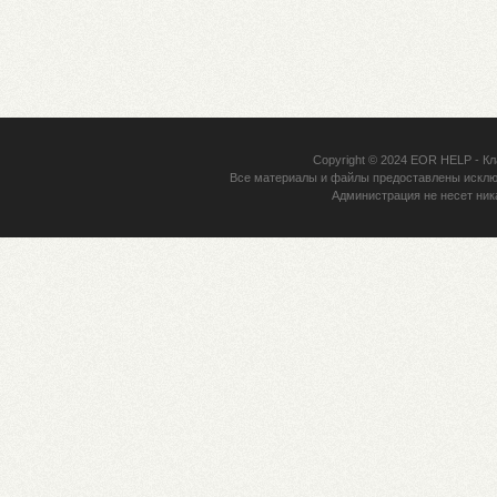
Copyright © 2024
EOR HELP
- Кл
Все материалы и файлы предоставлены исклю
Администрация не несет ник