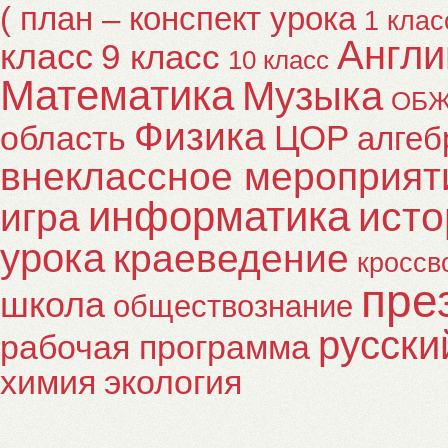
( план – конспект урока
1 клас
Англи
класс
9 класс
10 класс
Математика
Музыка
ОБ
Физика
ЦОР
область
алгеб
внеклассное мероприят
информатика
исто
игра
урока
краеведение
кроссв
пре
школа
обществознание
русски
рабочая программа
химия
экология