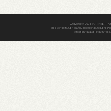
Copyright © 2024
EOR HELP
- Кл
Все материалы и файлы предоставлены исклю
Администрация не несет ник