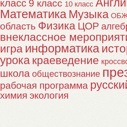
Англи
класс
9 класс
10 класс
Математика
Музыка
ОБ
Физика
ЦОР
область
алгеб
внеклассное мероприят
информатика
исто
игра
урока
краеведение
кроссв
пре
школа
обществознание
русски
рабочая программа
химия
экология