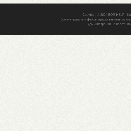
Copyright © 2024
EOR HELP
- Кл
Все материалы и файлы предоставлены исклю
Администрация не несет ник