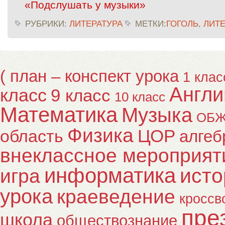
«Подслушать у музыки»
РУБРИКИ:
ЛИТЕРАТУРА
МЕТКИ:
ГОГОЛЬ
,
ЛИТЕ
( план – конспект урока
1 клас
Англи
класс
9 класс
10 класс
Математика
Музыка
ОБ
Физика
ЦОР
область
алгеб
внеклассное мероприят
информатика
исто
игра
урока
краеведение
кроссв
пре
школа
обществознание