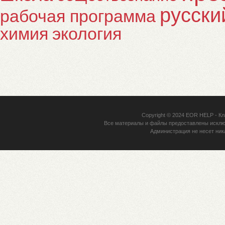
русски
рабочая программа
химия
экология
Copyright © 2024
EOR HELP
- Кл
Все материалы и файлы предоставлены исклю
Администрация не несет ник