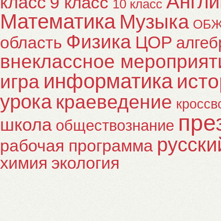
Англи
класс
9 класс
10 класс
Математика
Музыка
ОБ
Физика
ЦОР
область
алгеб
внеклассное мероприят
информатика
исто
игра
урока
краеведение
кроссв
пре
школа
обществознание
русски
рабочая программа
химия
экология