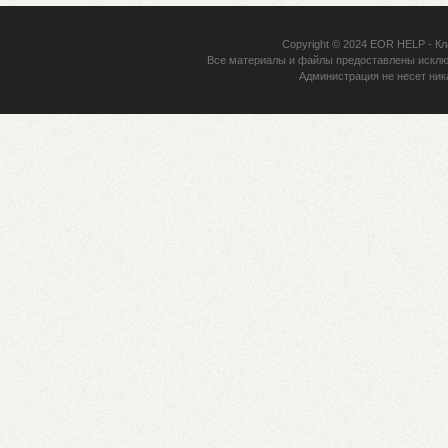
Copyright © 2024
EOR HELP
- Кл
Все материалы и файлы предоставлены исклю
Администрация не несет ник