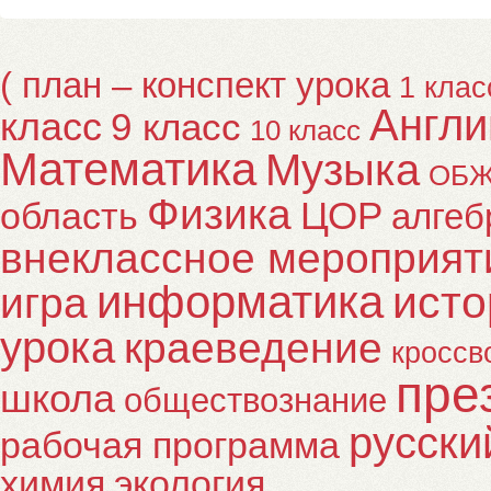
( план – конспект урока
1 клас
Англи
класс
9 класс
10 класс
Математика
Музыка
ОБ
Физика
ЦОР
область
алгеб
внеклассное мероприят
информатика
исто
игра
урока
краеведение
кроссв
пре
школа
обществознание
русски
рабочая программа
химия
экология