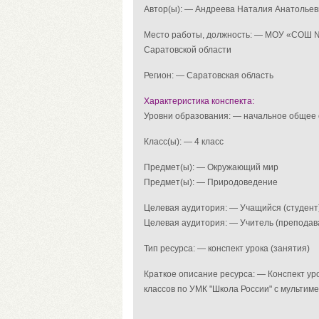
Автор(ы): — Андреева Наталия Анатолье
Место работы, должность: — МОУ «СОШ №3
Саратовской области
Регион: — Саратовская область
Характеристика конспекта:
Уровни образования: — начальное общее
Класс(ы): — 4 класс
Предмет(ы): — Окружающий мир
Предмет(ы): — Природоведение
Целевая аудитория: — Учащийся (студент
Целевая аудитория: — Учитель (преподав
Тип ресурса: — конспект урока (занятия)
Краткое описание ресурса: — Конспект ур
классов по УМК "Школа России" с мультим