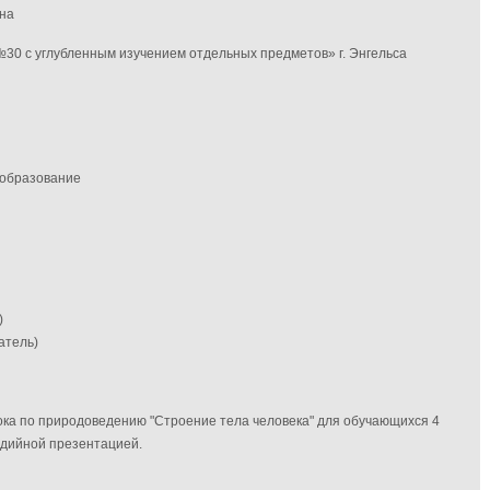
вна
0 с углубленным изучением отдельных предметов» г. Энгельса
 образование
)
атель)
ока по природоведению "Строение тела человека" для обучающихся 4
едийной презентацией.