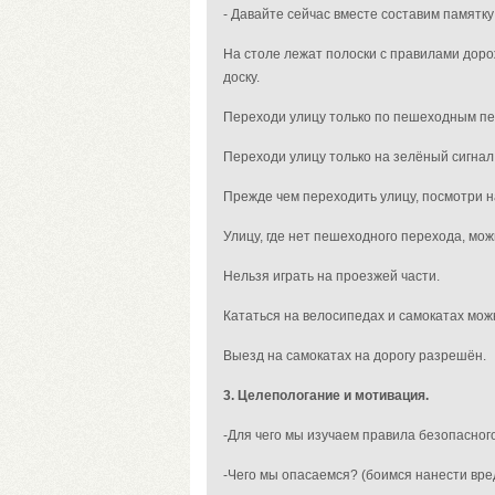
- Давайте сейчас вместе составим памятк
На столе лежат полоски с правилами доро
доску.
Переходи улицу только по пешеходным п
Переходи улицу только на зелёный сигнал
Прежде чем
переходить улицу,
посмотри н
Улицу, где нет пешеходного перехода,
мож
Нельзя играть на проезжей части.
Кататься на велосипедах и самокатах можн
Выезд на самокатах на дорогу разрешён.
3.
Целепологание и мотивация.
-Для чего мы изучаем правила безопасног
-Чего мы опасаемся? (боимся нанести вре