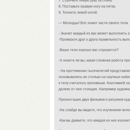
7. Спрячьте левую руку за спину.
8. Поставьте правую ногу на пятку.
9. Топните левой ногой.
— Молодцы! Все знают части своего тела.
- Значит каждый из вас может выполнить з
-Проверьте друг у друга правильность вы
-Ваше тело хорошо вас слушается?
-А знаете ли вы, какая сложная работа пр
- На протяжении тысячелетий представлен
основывались не столько на научных набл
к телу считалось греховным. Анатомией за
далеко от нее стоящие. Например художн
Презентация двух фильмов и рисунков худ
-На слайде вы видите, что изучением чело
-Как вы думаете, что каждая из них изучае