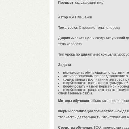
Предмет
: окружающий мир
Автор А.А.Плешаков
Тема урока
: Строение тела человека
Дидактическая цель
: создание условий 
тела человека.
Тип урока по дидактической цели
: урок 
Задачи
:
познакомить обучающихся с частями те
дать первоначальное представление о 
содействовать воспитанию интереса к 
содействовать воспитанию культуры о
формировать навыки первичной исследо
содействовать развитию навыков само
следственные связи.
Методы обучения
: объяснительно-иллюст
Формы организации познавательной дея
творческой деятельности, эвристическая б
Средства обучения
: ТСО, творческие за