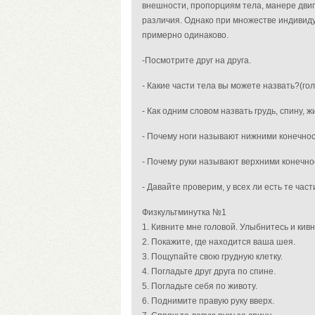
внешности, пропорциям тела, манере дви
различия. Однако при множестве индивид
примерно одинаково.
-Посмотрите друг на друга.
- Какие части тела вы можете назвать?(голо
- Как одним словом назвать грудь, спину, 
- Почему ноги называют нижними конечно
- Почему руки называют верхними конечн
- Давайте проверим, у всех ли есть те час
Физкультминутка №1
1. Кивните мне головой. Улыбнитесь и кивн
2. Покажите, где находится ваша шея.
3. Пощупайте свою грудную клетку.
4. Погладьте друг друга по спине.
5. Погладьте себя по животу.
6. Поднимите правую руку вверх.