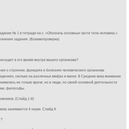
адание № 1 в тетради на с.
«Обозначь основные части тела человека.»
полнения задания. (Взаимопроверка)
оисходит в это время
внутри вашего организма?
ия о строении, функциях и болезнях человеческого организма
юдениях, сколько на различных мифах и магии. В Средние века внимание
нимались не только врачи, но и люди, по своей основной деятельности
ики, философы.
ожников. (Слайд 1-8)
века занимаются 4 науки. Слайд 9
т?