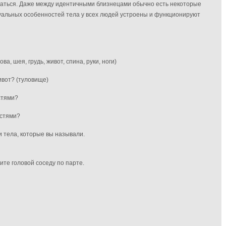
гаться. Даже между идентичными близнецами обычно есть некоторые
уальных особенностей тела у всех людей устроены и функционируют
ва, шея, грудь, живот, спина, руки, ноги)
живот? (туловище)
стями?
остями?
ти тела, которые вы называли.
ите головой соседу по парте.