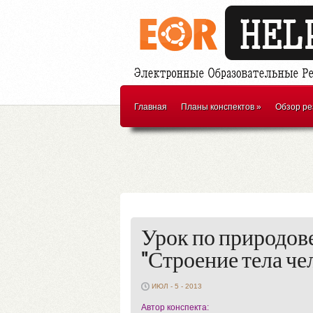
Главная
Планы конспектов
»
Обзор ре
Урок по природов
"Строение тела че
ИЮЛ - 5 - 2013
Автор конспекта: