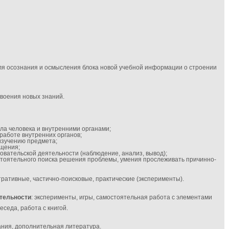
для осознания и осмысления блока новой учебной информации о строении
усвоения новых знаний.
ла человека и внутренними органами;
работе внутренних органов;
изучению предмета;
бщения;
вательской деятельности (наблюдение, анализ, вывод);
стоятельного поиска решения проблемы, умения прослеживать причинно-
ративные, частично-поисковые, практические (эксперименты).
тельности
: эксперименты, игры, самостоятельная работа с элементами
еседа, работа с книгой.
дания, дополнительная литература.