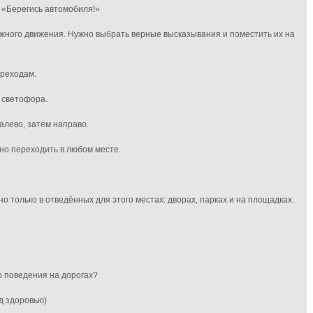
у
«Берегись автомобиля!»
жного движения. Нужно выбрать верные высказывания и поместить их на
ереходам.
 светофора.
алево, затем направо.
но переходить в любом месте.
о только в отведённых для этого местах: дворах, парках и на площадках.
о поведения на дорогах?
д здоровью)