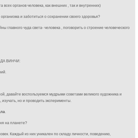
 всех органов человека, как внешних , так и внутренних)
 организма и заботиться о сохранении своего здоровья?
йны главного чуда света- человека ,
поговорить о строение человеческого
 ДА ВИНЧИ:
ний.
зой, давайте
воспользуемся мудрыми
советами великого художника и
, изучать, но и проводить эксперименты.
ала
.
дня на планете?
овек. Каждый из них уникален по складу личности, поведению,