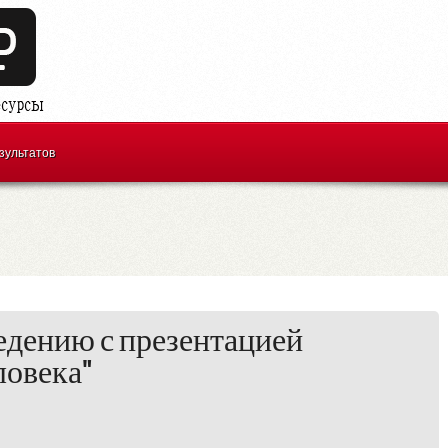
зультатов
едению с презентацией
ловека"