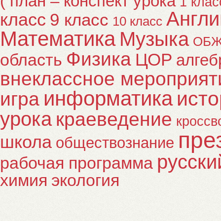
( план – конспект урока
1 клас
Англи
класс
9 класс
10 класс
Математика
Музыка
ОБ
Физика
ЦОР
область
алгеб
внеклассное мероприят
информатика
исто
игра
урока
краеведение
кроссв
пре
школа
обществознание
русски
рабочая программа
химия
экология