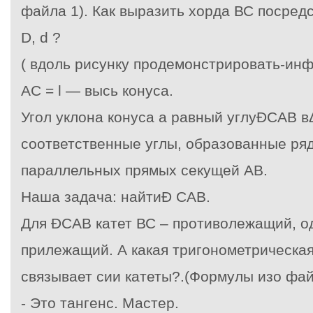
файла 1). Как выразить хорда ВС посред
D, d ?
( вдоль рисунку продемонстрировать-ин
АС = l — высь конуса.
Угол уклона конуса
a
равный углу
Ð
САВ вΔ
соответственные углы, образованные ря
параллельных прямых секущей АВ.
Наша задача: найти
Ð
САВ.
Для
Ð
САВ катет ВС – противолежащий, од
прилежащий. А какая тригонометрическа
связывает сии катеты?.(Формулы изо фа
-
Это тангенс. Мастер.