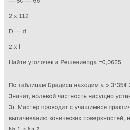
— 80 — 66
2 x 112
D — d
2 х l
Найти уголочек
a
Решение:
tg
a
=
0,0625
По таблицам Брадиса находим
a
»
3
°
35
¢
Значит, нолевой частность насущно устан
3). Мастер проводит с учащимися практи
вытачиванию конических поверхностей, и
№ 1 и № 2.