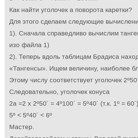
Как найти уголочек
a
поворота каретки?
Для этого сделаем следующие вычислени
1). Сначала справедливо вычислим танге
изо файла 1)
2). Теперь вдоль таблицам Брадиса нахо
«Тангенсы». Ищем величину, наиболее бли
Этому числу соответствует уголочек 2º50
Следовательно, уголочек конуса
2
a
=2 x 2º50´ = 4º100´ = 5º40´
(т.к. 1º = 60´
5º < 5º40´ < 6º
Мастер.