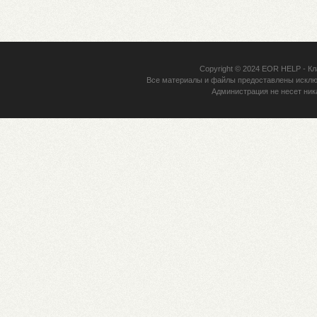
Copyright © 2024
EOR HELP
- Кл
Все материалы и файлы предоставлены исклю
Администрация не несет ник