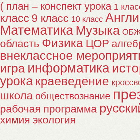
( план – конспект урока
1 клас
Англи
класс
9 класс
10 класс
Математика
Музыка
ОБ
Физика
ЦОР
область
алгеб
внеклассное мероприят
информатика
исто
игра
урока
краеведение
кроссв
пре
школа
обществознание
русски
рабочая программа
химия
экология