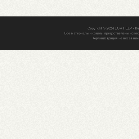
Copyright © 2024
EOR HELP
- Кл
Все материалы и файлы предоставлены исклю
Администрация не несет ник