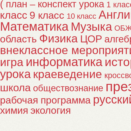
( план – конспект урока
1 клас
Англи
класс
9 класс
10 класс
Математика
Музыка
ОБ
Физика
ЦОР
область
алгеб
внеклассное мероприят
информатика
исто
игра
урока
краеведение
кроссв
пре
школа
обществознание
русски
рабочая программа
химия
экология