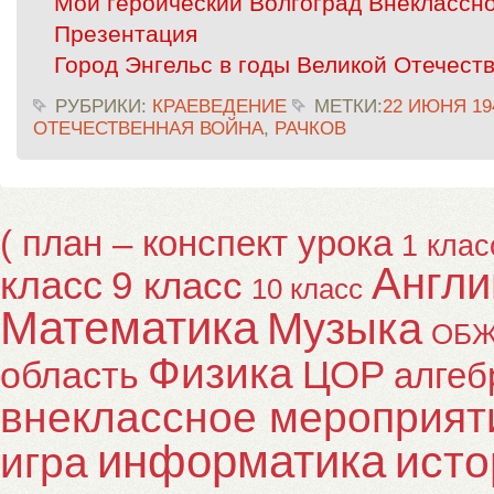
Мой героический Волгоград Внеклассн
Презентация
Город Энгельс в годы Великой Отечест
РУБРИКИ:
КРАЕВЕДЕНИЕ
МЕТКИ:
22 ИЮНЯ 19
ОТЕЧЕСТВЕННАЯ ВОЙНА
,
РАЧКОВ
( план – конспект урока
1 клас
Англи
класс
9 класс
10 класс
Математика
Музыка
ОБ
Физика
ЦОР
область
алгеб
внеклассное мероприят
информатика
исто
игра