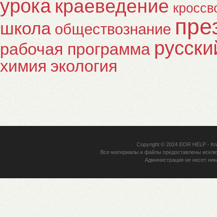
урока
краеведение
кроссв
пре
школа
обществознание
русски
рабочая программа
химия
экология
Copyright © 2024
EOR HELP
- Кл
Все материалы и файлы предоставлены исклю
Администрация не несет ник