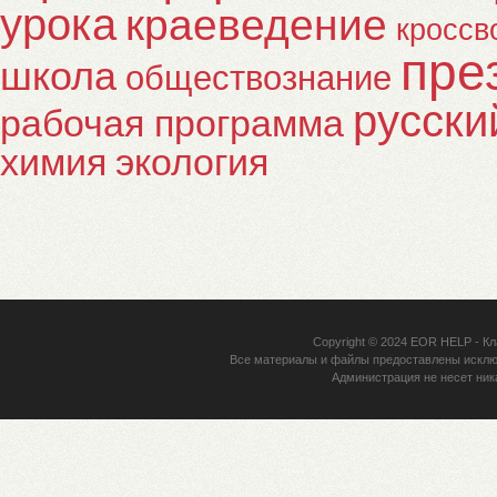
урока
краеведение
кроссв
пре
школа
обществознание
русски
рабочая программа
химия
экология
Copyright © 2024
EOR HELP
- Кл
Все материалы и файлы предоставлены исклю
Администрация не несет ник