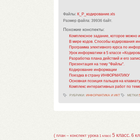
Файлы:
К_Р_кодирование.xls
Размер файла:
39936 байт.
Похожие конспекты:
Комплексное задание, которое можно 
В мире кодов. Способы кодирования 
Программа элективного курса по информ
Урок информатики в 5 классе «Кодир
Разработка плана действий и его запи
Презентация на тему "Файлы".
Кодирование информации
Поездка в страну ИНФОРМАТИКУ
Основная позиция пальцев на клавиат
Комплекс интерактивных работ по тем
РУБРИКИ:
ИНФОРМАТИКА И ИКТ
МЕТКИ:
5 класс.
6 к
( план – конспект урока
1 класс