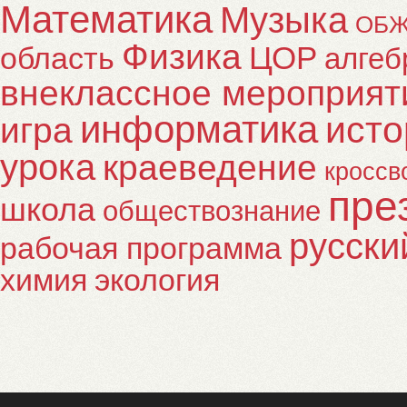
Математика
Музыка
ОБ
Физика
ЦОР
область
алгеб
внеклассное мероприят
информатика
исто
игра
урока
краеведение
кроссв
пре
школа
обществознание
русски
рабочая программа
химия
экология