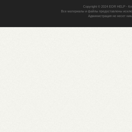
Copyright © 2024
EOR HELP
- Кл
Все материалы и файлы предоставлены исклю
Администрация не несет ник