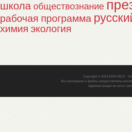
пре
школа
обществознание
русски
рабочая программа
химия
экология
Copyright © 2024
EOR HELP
- Кл
Все материалы и файлы предоставлены исклю
Администрация не несет ник