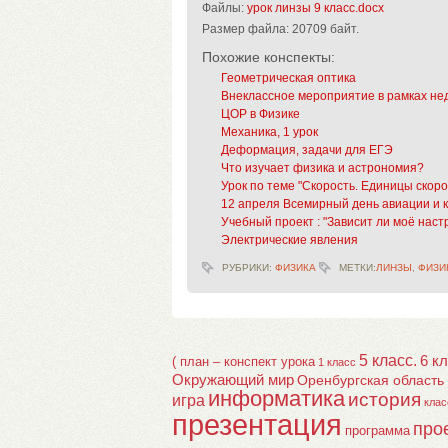
Файлы:
урок линзы 9 класс.docx
Размер файла:
20709 байт.
Похожие конспекты:
Геометрическая оптика
Внеклассное мероприятие в рамках нед
ЦОР в Физике
Механика, 1 урок
Деформация, задачи для ЕГЭ
Что изучает физика и астрономия?
Урок по теме "Скорость. Единицы скоро
12 апреля Всемирный день авиации и 
Учебный проект : "Зависит ли моё наст
Электрические явления
РУБРИКИ:
ФИЗИКА
МЕТКИ:
ЛИНЗЫ
,
ФИЗИ
5 класс.
6 к
( план – конспект урока
1 класс
Окружающий мир
Оренбургская область
информатика
история
игра
клас
презентация
про
программа